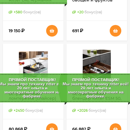
Ritter E16, Германия
овощей и фруктов
(для снятия кожуры)
Ritter, Германия
+
580
бонус(ов)
+
20
бонус(ов)
₽
₽
19 150
691
ПРЯМОЙ ПОСТАВЩИК!
ПРЯМОЙ ПОСТАВЩИК!
Мы знаем про технику ritter всё!
Мы знаем про технику ritter всё!
20 лет опыта и
20 лет опыта и
многократные обучения на
многократные обучения на
Встраиваемая
Встраиваемый
фабрике.
фабрике.
ломтерезка (слайсер)
блендер Ritter ESM 50,
Ritter AES 72 SR,
Германия
Германия
+
2450
бонус(ов)
+
2026
бонус(ов)
₽
₽
80 868
66 882