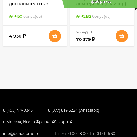
фабрике.
дополнительные
ломтерезка (слайсер)
ножи для ломтерезок
Ritter AES 52 S,
(слайсеров) Ritter
Германия
+
150
бонус(ов)
+
2132
бонус(ов)
70 949
₽
₽
4 950
₽
70 379
8 (495) 417-0345
8 (977) 814-5224 (whatsapp)
г. Москва, Ивана Франко 48, корп. 4
info@bonadomo.ru
Пн-Чт 10:00-18:00, Пт 10.00-16.30