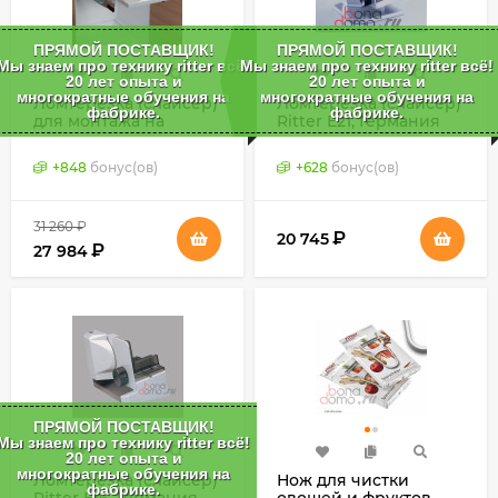
ПРЯМОЙ ПОСТАВЩИК!
ПРЯМОЙ ПОСТАВЩИК!
Мы знаем про технику ritter всё!
Мы знаем про технику ritter всё!
20 лет опыта и
20 лет опыта и
многократные обучения на
многократные обучения на
Ломтерезка (слайсер)
Ломтерезка (слайсер)
фабрике.
фабрике.
для монтажа на
Ritter E21, Германия
панели подъемного
механизма Ritter E120,
+
848
бонус(ов)
+
628
бонус(ов)
Германия
31 260
₽
₽
20 745
₽
27 984
ПРЯМОЙ ПОСТАВЩИК!
Мы знаем про технику ritter всё!
20 лет опыта и
многократные обучения на
Ломтерезка (слайсер)
Нож для чистки
фабрике.