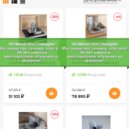
Дата добавления
-25%
-4%
ПРЯМОЙ ПОСТАВЩИК!
ПРЯМОЙ ПОСТАВЩИК!
Мы знаем про технику ritter всё!
Мы знаем про технику ritter всё!
20 лет опыта и
20 лет опыта и
многократные обучения на
многократные обучения на
Встраиваемая
Встраиваемая
фабрике.
фабрике.
ломтерезка (слайсер)
ломтерезка (слайсер)
Ritter AES 64 NS,
Ritter AES 64 NR,
Германия
Германия
+
1548
бонус(ов)
+
2390
бонус(ов)
67 911
₽
82 166
₽
₽
₽
51 103
78 895
-10%