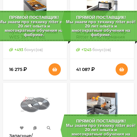
ПРЯМОЙ ПОСТАВЩИК!
ПРЯМОЙ ПОСТАВЩИК!
Мы знаем про технику ritter всё!
Мы знаем про технику ritter всё!
20 лет опыта и
20 лет опыта и
многократные обучения на
многократные обучения на
Кухонные весы Ritter
Встраиваемый тостер
фабрике.
фабрике.
WES 35 / 45 / 60,
Ritter ET 10, Германия
Германия
+
493
бонус(ов)
+
1245
бонус(ов)
₽
₽
16 275
41 087
ПРЯМОЙ ПОСТАВЩИК!
Мы знаем про технику ritter всё!
20 лет опыта и
многократные обучения на
Запасные/
Встраиваемая