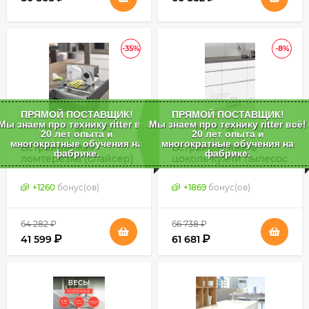
-35%
-8%
ПРЯМОЙ ПОСТАВЩИК!
ПРЯМОЙ ПОСТАВЩИК!
Мы знаем про технику ritter всё!
Мы знаем про технику ritter всё!
20 лет опыта и
20 лет опыта и
многократные обучения на
многократные обучения на
Встраиваемая
Встраиваемый в
фабрике.
фабрике.
ломтерезка (слайсер)
цоколь кухни пылесос
Ritter AES 62 S,
Ritter SES 10
Германия
(Германия)
+
1260
бонус(ов)
+
1869
бонус(ов)
64 282
₽
66 738
₽
₽
₽
41 599
61 681