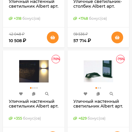
Уличный настенный
Уличные светильник-
светильник Albert арт.
столбик Albert арт.
660231 (Германия)
622271 / 622273
(Германия)
+
318
бонус(ов)
+
1748
бонус(ов)
42 048
₽
69 536
₽
₽
₽
10 508
57 714
-70%
-75%
Уличный настенный
Уличный настенный
светильник Albert арт.
светильник Albert арт.
660235 (Германия)
660306 (Германия)
+
355
бонус(ов)
+
629
бонус(ов)