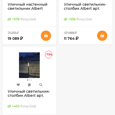
Уличный настенный
Уличный светильник-
светильник Albert
столбик Albert арт.
серии 6289 / 6389
662235 (Германия)
(Германия)
+
578
бонус(ов)
+
356
бонус(ов)
21 213
₽
47 069
₽
₽
₽
19 089
11 764
-75%
Уличный светильник-
столбик Albert арт.
662236 (Германия)
+
453
бонус(ов)