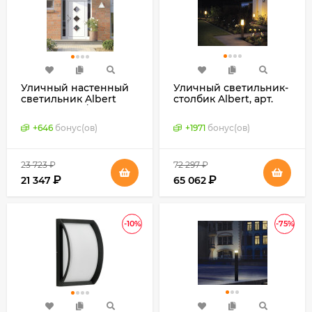
Уличный настенный
Уличный светильник-
светильник Albert
столбик Albert, арт.
серии 6040 / 6041
692035 (Германия)
(Германия)
+
646
бонус(ов)
+
1971
бонус(ов)
23 723
₽
72 297
₽
₽
₽
21 347
65 062
-10%
-75%