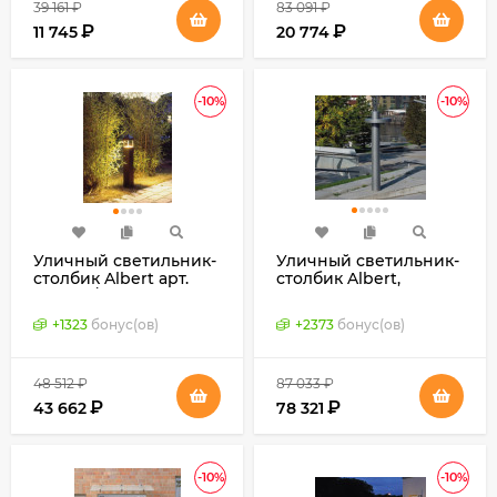
39 161
₽
83 091
₽
₽
₽
11 745
20 774
-10%
-10%
Уличный светильник-
Уличный светильник-
столбик Albert арт.
столбик Albert,
662016 / 682016
модель 2093
(Германия)
(Германия)
+
1323
бонус(ов)
+
2373
бонус(ов)
48 512
₽
87 033
₽
₽
₽
43 662
78 321
-10%
-10%