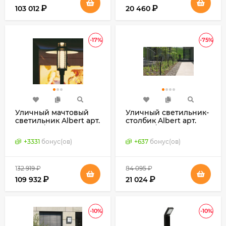
₽
₽
103 012
20 460
-17%
-75%
Уличный мачтовый
Уличный светильник-
светильник Albert арт.
столбик Albert арт.
660861 / 660862
662038 / 692038
(Германия)
(Германия)
+
3331
бонус(ов)
+
637
бонус(ов)
132 919
₽
84 095
₽
₽
₽
109 932
21 024
-10%
-10%