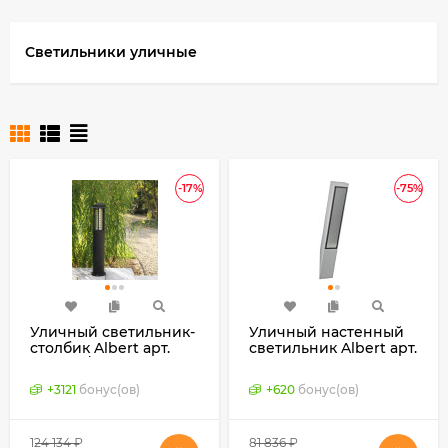
Светильники уличные
-17%
-75%
Уличный светильник-
Уличный настенный
столбик Albert арт.
светильник Albert арт.
662203 / 662204
690316 (Германия)
(Германия)
+
3121
бонус(ов)
+
620
бонус(ов)
124 134
₽
81 836
₽