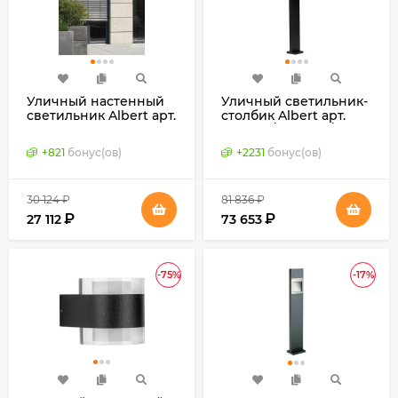
Уличный настенный
Уличный светильник-
светильник Albert арт.
столбик Albert арт.
626058 (Германия)
662296 / 682296 /
622296 / 692296
+
821
бонус(ов)
+
2231
бонус(ов)
(Германия)
30 124
₽
81 836
₽
₽
₽
27 112
73 653
-75%
-17%