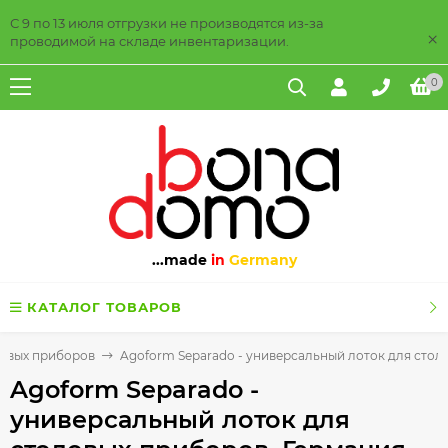
С 9 по 13 июля отгрузки не производятся из-за
×
проводимой на складе инвентаризации.
0
...made
in
Germany
КАТАЛОГ ТОВАРОВ
ловых приборов
Agoform Separado - универсальный лоток для стол
Agoform Separado -
универсальный лоток для