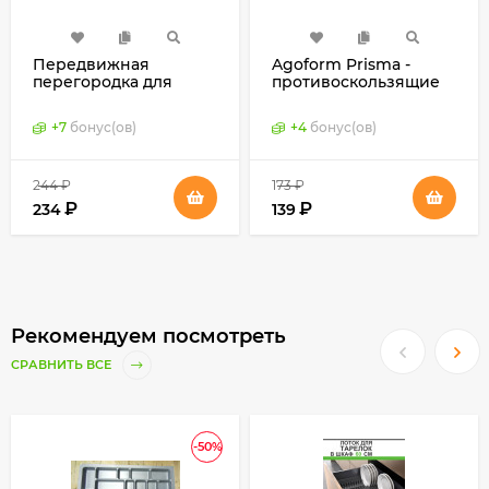
Передвижная
Agoform Prisma -
перегородка для
противоскользящие
лотков Agoform Sky,
коврики для
Германия
выдвижных ящиков,
+
7
бонус(ов)
+
4
бонус(ов)
Германия
244
₽
173
₽
₽
₽
234
139
Рекомендуем посмотреть
СРАВНИТЬ ВСЕ
-50%