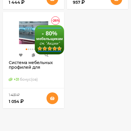
₽
₽
1 444
957
-26%
- 80%
мебельщикам
см. "Акции"
Система мебельных
профилей для
стеновой панели 4-19
мм (Schuco, Германия)
+
31
бонус(ов)
1 431
₽
₽
1 054