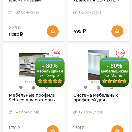
алюминиевый
хранения CD / DVD /
плинтус с подсветкой
BD (Schuco,
для кухни (Schuco,
Германия)
+
39
бонус(ов)
+
15
бонус(ов)
Германия),
отдельными
комплектующими
2 271
₽
₽
499
₽
1 292
-16%
-40%
- 80%
- 80%
мебельщикам
мебельщикам
см. "Акции"
см. "Акции"
Мебельные профили
Система мебельных
Schuco для стеновых
профилей для
панелей 16-21 мм
стеновых панелей 4-
(Германия)
18 мм (Schuco,
+
43
бонус(ов)
+
29
бонус(ов)
Германия)
1 710
₽
1 601
₽