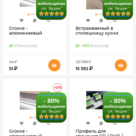
мебельщикам
мебельщикам
см. "Акции"
см. "Акции"
Groove -
Встраиваемый в
алюминиевый
столешницу кухни
плинтус с подсветкой
контейнер Tara
для кухни (Schuco,
(мебельные профили
+
1
бонус(ов)
+
472
бонус(ов)
Германия), готовая
Schuco, Германия)
система
64
₽
20 789
₽
₽
₽
51
15 592
-43%
- 80%
- 80%
мебельщикам
мебельщикам
см. "Акции"
см. "Акции"
Groove -
Профиль для