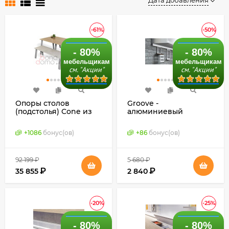
Дата добавления
-61%
-50%
- 80%
- 80%
мебельщикам
мебельщикам
см. "Акции"
см. "Акции"
Опоры столов
Groove -
(подстолья) Cone из
алюминиевый
мощных
профиль-рейлинг с
алюминиевых
подсветкой для
+
1086
бонус(ов)
+
86
бонус(ов)
профилей, Schuco,
кухонной
Германия
столешницы (Schuco,
Германия), готовая
92 199
₽
5 680
₽
система
₽
₽
35 855
2 840
-20%
-25%
- 80%
- 80%