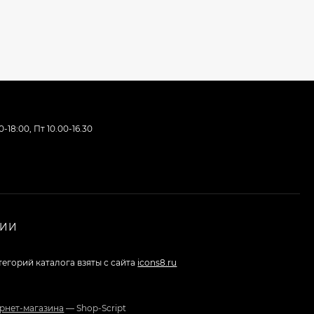
-18:00, Пт 10.00-16.30
НИИ
тегорий каталога взяты с сайта
icons8.ru
рнет-магазина
— Shop-Script