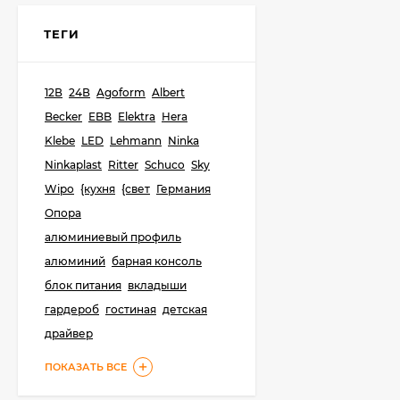
ТЕГИ
Светильник Elektra
LD 2005 AF, Германия
12В
24В
Agoform
Albert
15 068
₽
12 054
₽
Becker
EBB
Elektra
Hera
Klebe
LED
Lehmann
Ninka
Ninkaplast
Ritter
Schuco
Sky
Серия кухонных
Wipo
{кухня
{свет
Германия
светильник Comfort
Pro с розетками и
Опора
29 009
₽
без, Wipo, Германия
алюминиевый профиль
8 745
₽
алюминий
барная консоль
блок питания
вкладыши
Светящаяся стеновая
гардероб
гостиная
детская
панель из стекла,
Wipo, Германия
драйвер
85 451
₽
35 288
₽
ПОКАЗАТЬ ВСЕ