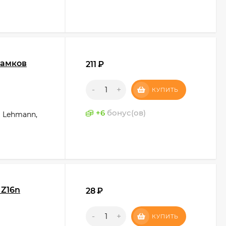
замков
211
₽
-
+
КУПИТЬ
+
6
бонус(ов)
в Lehmann,
 Z16n
28
₽
-
+
КУПИТЬ