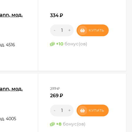
nn, мод.
334
₽
-
+
КУПИТЬ
+
10
бонус(ов)
д. 4516
nn, мод.
277
₽
269
₽
-
+
КУПИТЬ
д. 4005
+
8
бонус(ов)