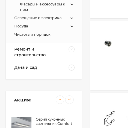
универсальный
Фасады и аксессуары к
лоток для столовых
ним
2 284
₽
приборов, Германия
1 149
₽
Освещение и электрика
Посуда
Чистота и порядок
Agoform TopSoft -
противоскользящие
коврики для
Ремонт и
148
₽
выдвижных ящиков,
строительство
Германия
142
₽
Дача и сад
Светильник Elektra
LD 2005 AF, Германия
15 068
₽
12 054
₽
АКЦИЯ!
Серия кухонных
светильник Comfort
Pro с розетками и