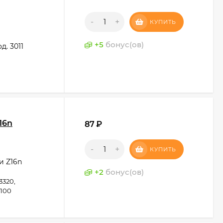
-
+
КУПИТЬ
+
5
бонус(ов)
. 3011
16n
87
₽
-
+
КУПИТЬ
и Z16n
+
2
бонус(ов)
3320,
1100