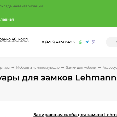
а складе инвентаризации.
Главная
ранко 48, корп.
8 (495) 417-0345
артира
Мебель и комплектующие
Замки для мебели
Аксессу
уары для замков Lehmann
Запирающая скоба для замков Lehma