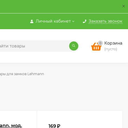
×
Личный кабинет
Заказать звонок
Корзина
0
(пусто)
ары для замков Lehmann
nn, мод.
169
₽