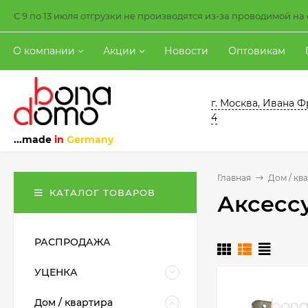
С 9 по 13 июля отгрузки не производятся из-за проводимой н
О компании
Акции
Новости
Оптовикам
г. Москва, Ивана Ф
4
...made
in
Germany
Главная
Дом / кв
КАТАЛОГ ТОВАРОВ
Аксесс
РАСПРОДАЖА
УЦЕНКА
Дом / квартира