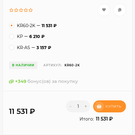
KR60-2K
11 531
₽
KP
6 210
₽
KR-AS
3 157
₽
В НАЛИЧИИ
АРТИКУЛ:
KR60-2K
+
349
бонус(ов) за покупку
-
+
КУПИТЬ
11 531
₽
11 531
₽
Итого: