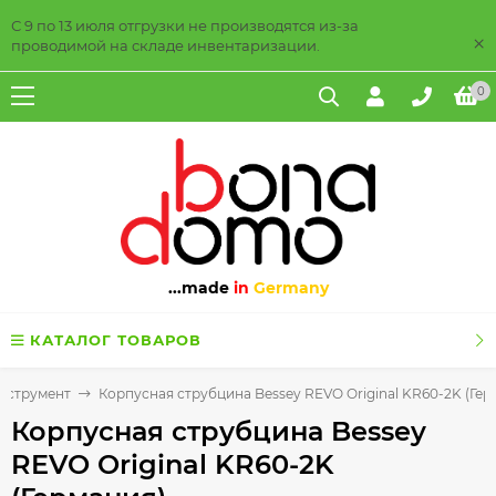
С 9 по 13 июля отгрузки не производятся из-за
×
проводимой на складе инвентаризации.
0
...made
in
Germany
КАТАЛОГ ТОВАРОВ
нструмент
Корпусная струбцина Bessey REVO Original KR60-2K (Гер
Корпусная струбцина Bessey
REVO Original KR60-2K