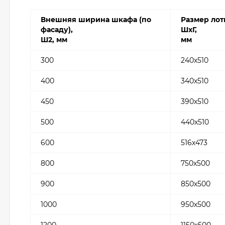
Внешняя ширина шкафа (по
Размер лот
фасаду),
ШхГ,
Ш2, мм
мм
300
240х510
400
340х510
450
390х510
500
440х510
600
516х473
800
750х500
900
850х500
1000
950х500