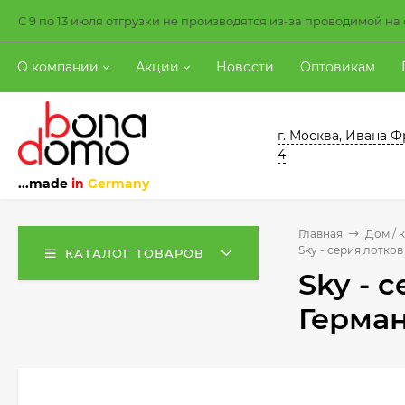
С 9 по 13 июля отгрузки не производятся из-за проводимой н
О компании
Акции
Новости
Оптовикам
г. Москва, Ивана Ф
4
...made
in
Germany
Главная
Дом / 
Sky - серия лотко
КАТАЛОГ ТОВАРОВ
Sky - 
Герман