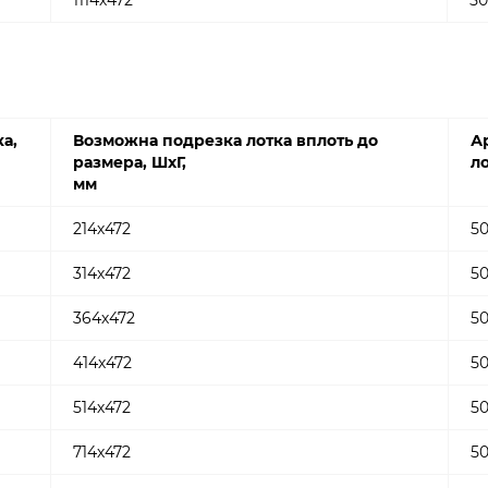
1114х472
50
а,
Возможна подрезка лотка вплоть до
А
размера, ШхГ,
л
мм
214х472
50
314х472
5
364х472
5
414х472
5
514х472
5
714х472
5