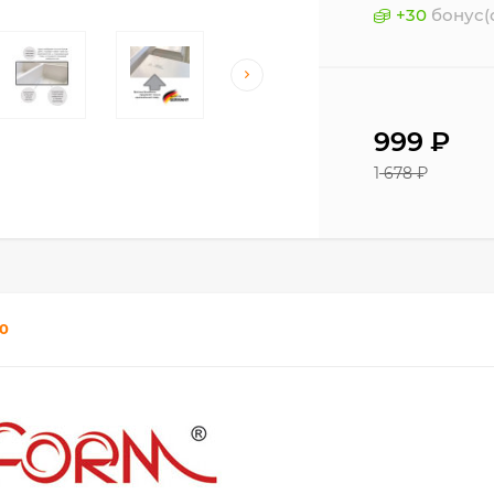
+
30
бонус(
999
₽
1 678
₽
0