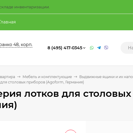
а складе инвентаризации.
Главная
ранко 48, корп.
8 (495) 417-0345
квартира
Мебель и комплектующие
Выдвижные ящики и их нап
в для столовых приборов (Agoform, Германия)
серия лотков для столовы
ия)