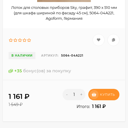
Лоток для столовых приборов Sky, графит, 390 х 510 мм
(для шкафа шириной по фасаду 45 см), 5064-04A221,
Agoform, Германия
В НАЛИЧИИ
АРТИКУЛ:
5064-04A221
+
35
бонус(ов) за покупку
-
+
1 161
₽
КУПИТЬ
1 549
₽
1 161
₽
Итого: