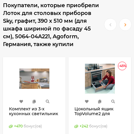
Покупатели, которые приобрели
Лоток для столовых приборов
Sky, графит, 390 х 510 мм (для
шкафа шириной по фасаду 45
см), 5064-04A221, Agoform,
Германия, также купили
-45%
Комплект из 3-х
Цокольный ящик
кухонных светильник
TopVolume2 для
Dela и
кухни, Elco, Германия
трансформатора
+
470
бонус(ов)
+
242
бонус(ов)
(Wipo, Германия)