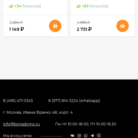
приборов, Германия
Basic (Base), Германия
+
34
бонус(ов)
+
83
бонус(ов)
2 284
₽
4 695
₽
₽
₽
1 149
2 751
8 (495) 417-0345
8 (977) 814-5224 (whatsapp)
г. Москва, Ивана Франко 48, корп. 4
info@bonadomo.ru
Пн-Чт 10:00-18:00, Пт 10.00-16.30
Мы в соц.сетях