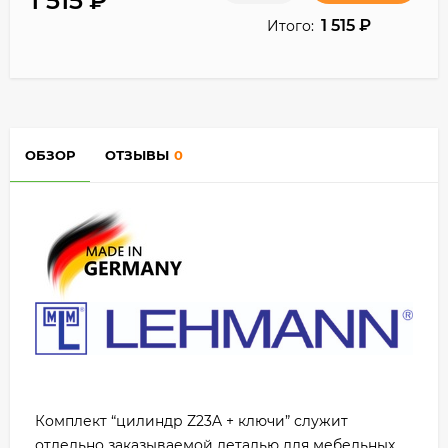
1 515
₽
1 515
₽
Итого:
ОБЗОР
ОТЗЫВЫ
0
Комплект “цилиндр Z23A + ключи” служит
отдельно заказываемой деталью для мебельных