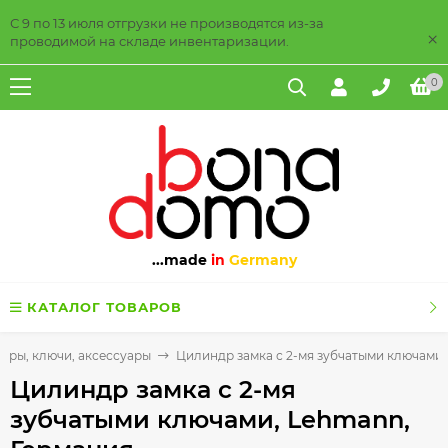
С 9 по 13 июля отгрузки не производятся из-за
×
проводимой на складе инвентаризации.
0
...made
in
Germany
КАТАЛОГ ТОВАРОВ
дры, ключи, аксессуары
Цилиндр замка с 2-мя зубчатыми ключами,
Цилиндр замка с 2-мя
зубчатыми ключами, Lehmann,