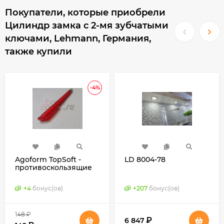
Покупатели, которые приобрели
Цилиндр замка с 2-мя зубчатыми
ключами, Lehmann, Германия,
также купили
-4%
Agoform TopSoft -
LD 8004-78
противоскользящие
коврики для
выдвижных ящиков,
+
4
бонус(ов)
+
207
бонус(ов)
Германия
148
₽
₽
6 847