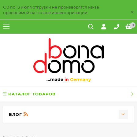
С 9 по 13 июля отгрузки не производятся из-за
×
проводимой на складе инвентаризации.
0
...made
in
Germany
КАТАЛОГ ТОВАРОВ
БЛОГ