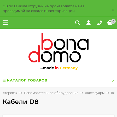
С 9 по 13 июля отгрузки не производятся из-за
×
проводимой на складе инвентаризации.
0
...made
in
Germany
КАТАЛОГ ТОВАРОВ
астерская
Вспомогательное оборудование
Аксессуары
Каб
Кабели D8