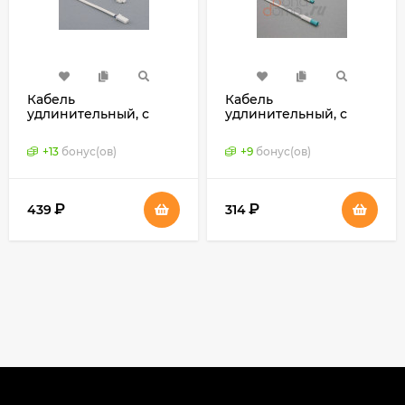
Кабель
Кабель
удлинительный, с
удлинительный, с
разъемами Mini-AMP
разъемами D8
+
13
бонус(ов)
+
9
бонус(ов)
₽
₽
439
314