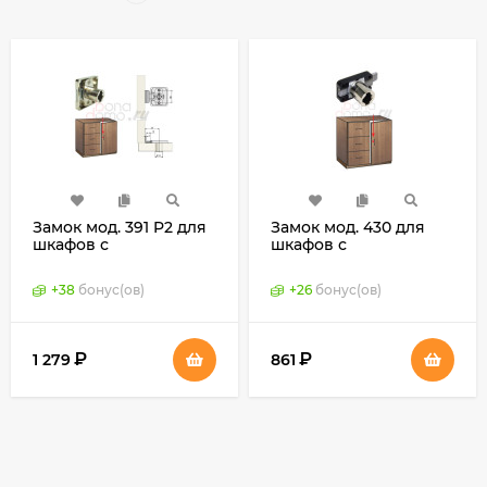
Замок мод. 391 P2 для
Замок мод. 430 для
шкафов с
шкафов с
распашными
распашными
дверями, Lehmann,
дверями, Lehmann,
+
38
бонус(ов)
+
26
бонус(ов)
Германия
Германия
₽
₽
1 279
861