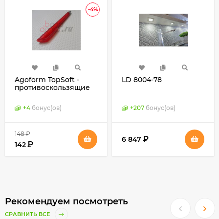
-4%
Agoform TopSoft -
LD 8004-78
противоскользящие
коврики для
выдвижных ящиков,
+
4
бонус(ов)
+
207
бонус(ов)
Германия
148
₽
₽
6 847
₽
142
Рекомендуем посмотреть
СРАВНИТЬ ВСЕ