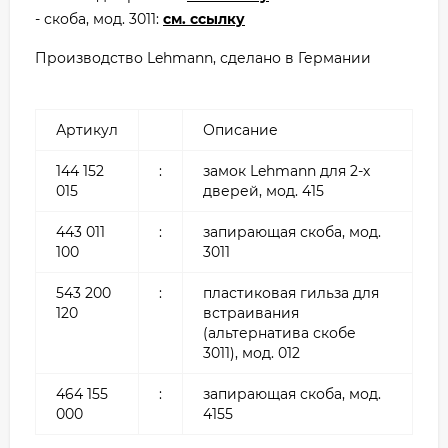
- скоба, мод. 3011:
см. ссылку
Производство Lehmann, сделано в Германии
Артикул
Описание
144 152
:
замок Lehmann для 2-х
015
дверей, мод. 415
443 011
:
запирающая скоба, мод.
100
3011
543 200
:
пластиковая гильза для
120
встраивания
(альтернатива скобе
3011), мод. 012
464 155
:
запирающая скоба, мод.
000
4155