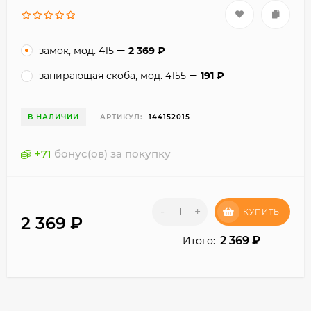
замок, мод. 415
2 369
₽
запирающая скоба, мод. 4155
191
₽
В НАЛИЧИИ
АРТИКУЛ:
144152015
+
71
бонус(ов) за покупку
-
+
КУПИТЬ
2 369
₽
2 369
₽
Итого: