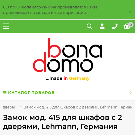
С 9 по 13 июля отгрузки не производятся из-за
×
проводимой на складе инвентаризации.
0
...made
in
Germany
КАТАЛОГ ТОВАРОВ
х дверей
Замок мод. 415 для шкафов с 2 дверями, Lehmann, Герман
Замок мод. 415 для шкафов с 2
дверями, Lehmann, Германия