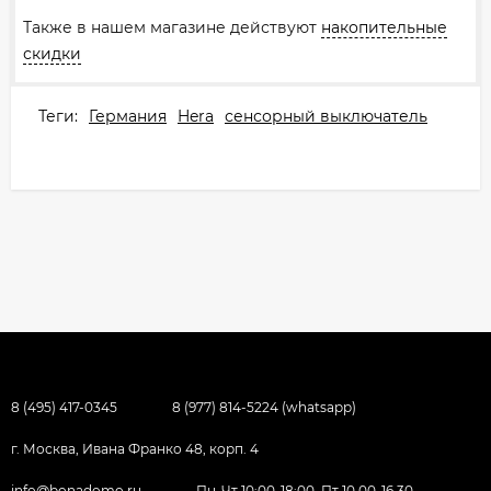
Также в нашем магазине действуют
накопительные
скидки
Теги:
Германия
Hera
сенсорный выключатель
8 (495) 417-0345
8 (977) 814-5224 (whatsapp)
г. Москва, Ивана Франко 48, корп. 4
info@bonadomo.ru
Пн-Чт 10:00-18:00, Пт 10.00-16.30