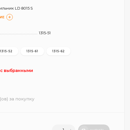
ильник LD 8015 S
ИЕ
1315-51
1315-52
1315-61
1315-62
е с выбранными
1
(ов) за покупку