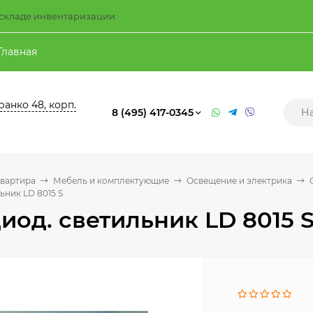
а складе инвентаризации.
Главная
ранко 48, корп.
8 (495) 417-0345
квартира
Мебель и комплектующие
Освещение и электрика
ьник LD 8015 S
иод. светильник LD 8015 