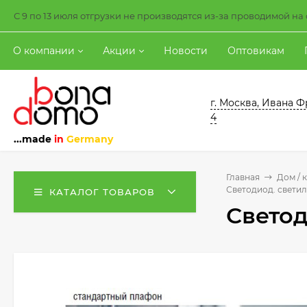
С 9 по 13 июля отгрузки не производятся из-за проводимой н
О компании
Акции
Новости
Оптовикам
г. Москва, Ивана Ф
4
...made
in
Germany
Главная
Дом / 
Светодиод. светил
КАТАЛОГ ТОВАРОВ
Светод