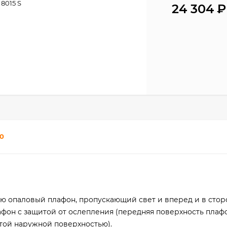
8015 S
24 304
₽
0
тью опаловый плафон, пропускающий свет и вперед и в сто
лафон с защитой от ослепления (передняя поверхность плаф
й наружной поверхностью).