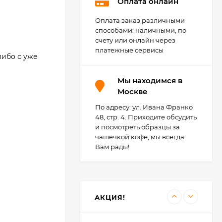
Оплата онлайн
Оплата заказ различными
Agoform Separado -
универсальный
способами: наличными, по
лоток для столовых
счету или онлайн через
2 284
₽
приборов, Германия
платежные сервисы
1 149
₽
либо с уже
Мы находимся в
Москве
Agoform TopSoft -
противоскользящие
коврики для
По адресу: ул. Ивана Франко
148
₽
выдвижных ящиков,
48, стр. 4. Приходите обсудить
Германия
142
₽
и посмотреть образцы за
чашечкой кофе, мы всегда
Вам рады!
Светильник Elektra
LD 2005 AF, Германия
15 068
₽
12 054
₽
АКЦИЯ!