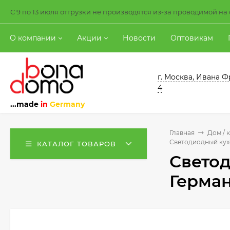
С 9 по 13 июля отгрузки не производятся из-за проводимой н
О компании
Акции
Новости
Оптовикам
г. Москва, Ивана Ф
4
...made
in
Germany
Главная
Дом / 
Светодиодный кух
КАТАЛОГ ТОВАРОВ
Светод
Герман