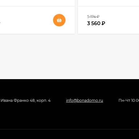
5 174
₽
₽
3 560
₽
, Ивана Франко 48, корп. 4
info@bonadomo.ru
Пн-Чт 10:00