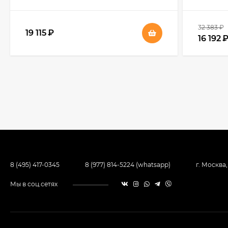
32 383
₽
19 115
₽
16 192
8 (495) 417-0345
8 (977) 814-5224 (whatsapp)
г. Москва
Мы в соц.сетях