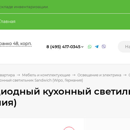
а складе инвентаризации.
Главная
ранко 48, корп.
8 (495) 417-0345
квартира
Мебель и комплектующие
Освещение и электрика
онный светильник Sandwich (Wipo, Германия)
иодный кухонный светиль
ия)