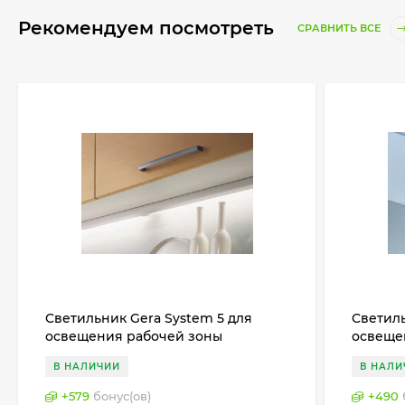
Рекомендуем посмотреть
СРАВНИТЬ ВСЕ
Cветильник Gera System 5 для
Cветиль
освещения рабочей зоны
освеще
(столешницы), Германия
(столеш
В НАЛИЧИИ
В НАЛИ
+
579
бонус(ов)
+
490