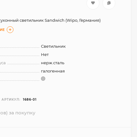
ухонный светильник Sandwich (Wipo, Германия)
ИЕ
Светильник
Нет
уса
нерж.сталь
галогенная
АРТИКУЛ:
1686-01
ов) за покупку