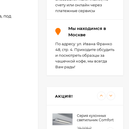
лоток для столовых
счету или онлайн через
2 284
₽
приборов, Германия
платежные сервисы
1 149
₽
, под
Мы находимся в
Москве
Agoform TopSoft -
противоскользящие
коврики для
По адресу: ул. Ивана Франко
148
₽
выдвижных ящиков,
48, стр. 4. Приходите обсудить
Германия
142
₽
и посмотреть образцы за
чашечкой кофе, мы всегда
Вам рады!
Светильник Elektra
LD 2005 AF, Германия
15 068
₽
12 054
₽
АКЦИЯ!
Серия кухонных
светильник Comfort
Pro с розетками и
29 009
₽
без, Wipo, Германия