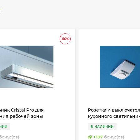
-50%
ник Cristal Pro для
Розетка и выключател
ния рабочей зоны
кухонного светильник
ницы), Haco, Германия
2001
ЧИИ
В НАЛИЧИИ
бонус(ов)
+
107
бонус(ов)