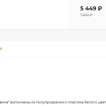
5 449
₽
7 872
₽
0
вича” выполнены из полупрозрачного пластика белого цвета