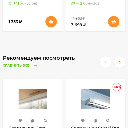
(Wipo, Германия)
+
41
бонус(ов)
+
112
бонус(ов)
14 803
₽
₽
1 353
₽
3 699
Рекомендуем посмотреть
СРАВНИТЬ ВСЕ
-50%