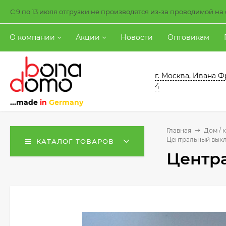
С 9 по 13 июля отгрузки не производятся из-за проводимой н
О компании
Акции
Новости
Оптовикам
г. Москва, Ивана Ф
4
...made
in
Germany
Главная
Дом / 
Центральный выкл
КАТАЛОГ ТОВАРОВ
Центр