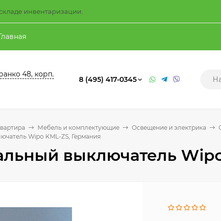
а складе инвентаризации.
Главная
ранко 48, корп.
8 (495) 417-0345
квартира
Мебель и комплектующие
Освещение и электрика
ючатель Wipo KML-ZS, Германия
альный выключатель Wipo