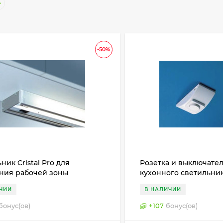
-50%
ник Cristal Pro для
Розетка и выключател
ния рабочей зоны
кухонного светильник
ницы), Haco, Германия
2001
ЧИИ
В НАЛИЧИИ
бонус(ов)
+
107
бонус(ов)