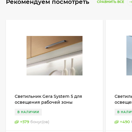
Рекомендуем посмотреть
СРАВНИТЬ ВСЕ
Cветильник Gera System 5 для
Cветиль
освещения рабочей зоны
освеще
(столешницы), Германия
(столеш
В НАЛИЧИИ
В НАЛИ
+
579
бонус(ов)
+
490