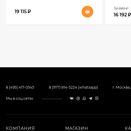
32 383
₽
19 115
₽
16 192
8 (495) 417-0345
8 (977) 814-5224 (whatsapp)
г. Москва
Мы в соц.сетях
КОМПАНИЯ
МАГАЗИН
К