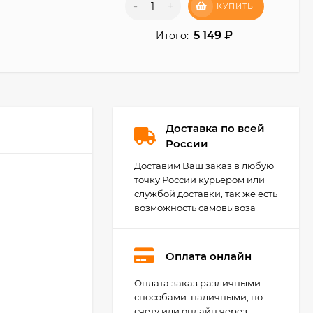
-
+
КУПИТЬ
5 149
₽
Итого:
Доставка по всей
России
Доставим Ваш заказ в любую
точку России курьером или
службой доставки, так же есть
возможность самовывоза
Оплата онлайн
Оплата заказ различными
Agoform Separado -
универсальный
способами: наличными, по
лоток для столовых
счету или онлайн через