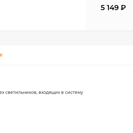
5 149
₽
0
х светильников, входящих в систему