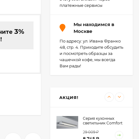
2 284
₽
приборов, Германия
платежные сервисы
1 149
₽
Мы находимся в
3%
Москве
чите
Agoform TopSoft -
противоскользящие
!
коврики для
По адресу: ул. Ивана Франко
148
₽
выдвижных ящиков,
48, стр. 4. Приходите обсудить
Германия
142
₽
и посмотреть образцы за
чашечкой кофе, мы всегда
Вам рады!
Светильник Elektra
LD 2005 AF, Германия
15 068
₽
12 054
₽
АКЦИЯ!
Серия кухонных
светильник Comfort
Pro с розетками и
29 009
₽
без, Wipo, Германия
8 745
₽