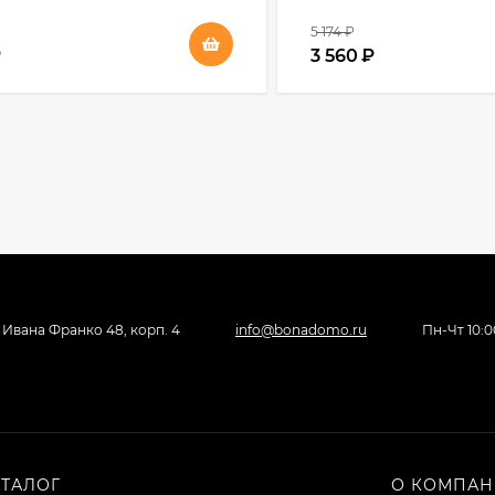
5 174
₽
₽
3 560
₽
, Ивана Франко 48, корп. 4
info@bonadomo.ru
Пн-Чт 10:00
АТАЛОГ
О КОМПА