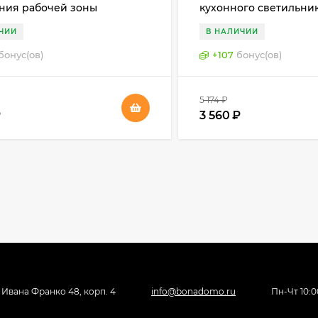
ния рабочей зоны
кухонного светильник
ницы), Haco, Германия
2001
ЧИИ
В НАЛИЧИИ
бонус(ов)
+
107
бонус(ов)
5 174
₽
₽
3 560
₽
, Ивана Франко 48, корп. 4
info@bonadomo.ru
Пн-Чт 10:00