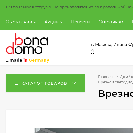
С 9 по 13 июля отгрузки не производятся из-за проводимой н
О компании
Акции
Новости
Оптовикам
г. Москва, Ивана Ф
4
...made
in
Germany
Главная
Дом / 
Врезной светодиод
КАТАЛОГ ТОВАРОВ
Врезно