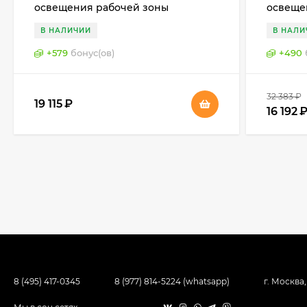
освещения рабочей зоны
освеще
(столешницы), Германия
(столеш
В НАЛИЧИИ
В НАЛИ
+
579
бонус(ов)
+
490
32 383
₽
19 115
₽
16 192
8 (495) 417-0345
8 (977) 814-5224 (whatsapp)
г. Москва