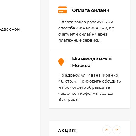
Оплата онлайн
Оплата заказ различными
Agoform Separado -
универсальный
способами: наличными, по
одвесной
лоток для столовых
счету или онлайн через
2 284
₽
приборов, Германия
платежные сервисы
1 149
₽
Мы находимся в
Москве
Agoform TopSoft -
противоскользящие
коврики для
По адресу: ул. Ивана Франко
148
₽
выдвижных ящиков,
48, стр. 4. Приходите обсудить
Германия
142
₽
и посмотреть образцы за
чашечкой кофе, мы всегда
Вам рады!
Светильник Elektra
LD 2005 AF, Германия
15 068
₽
12 054
₽
АКЦИЯ!