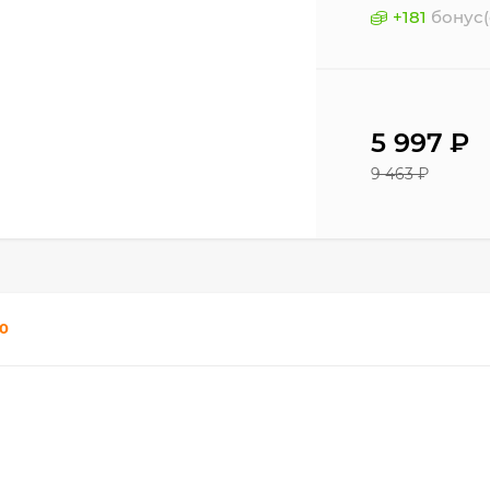
+
181
бонус(
5 997
₽
9 463
₽
0