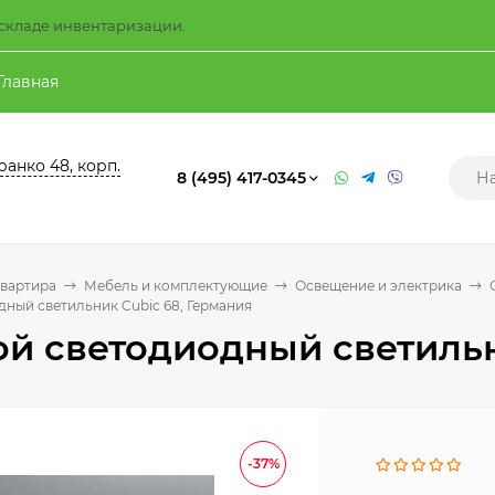
а складе инвентаризации.
Главная
ранко 48, корп.
8 (495) 417-0345
квартира
Мебель и комплектующие
Освещение и электрика
ный светильник Cubic 68, Германия
й светодиодный светильн
-37%