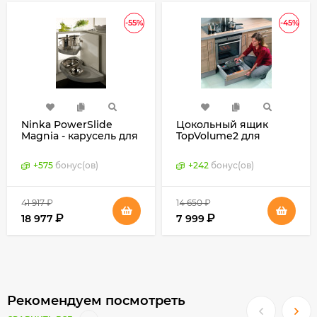
-55%
-45%
Ninka PowerSlide
Цокольный ящик
Magnia - карусель для
TopVolume2 для
углового шкафа,
кухни, Elco, Германия
Германия
+
575
бонус(ов)
+
242
бонус(ов)
41 917
₽
14 650
₽
₽
₽
18 977
7 999
Рекомендуем посмотреть