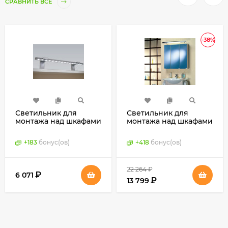
СРАВНИТЬ ВСЕ
-38%
Светильник для
Светильник для
монтажа над шкафами
монтажа над шкафами
ALH2 (Klebe,
Las Vegas (Hera,
Германия)
Германия)
+
183
бонус(ов)
+
418
бонус(ов)
22 264
₽
₽
6 071
₽
13 799