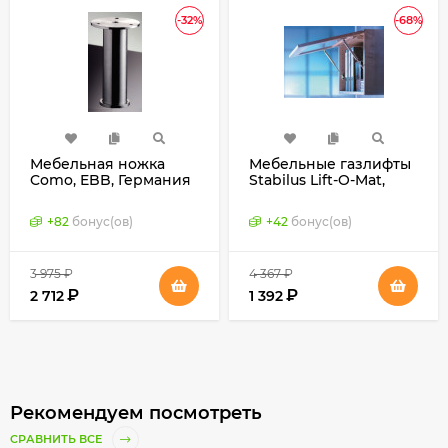
-32%
-68%
Мебельная ножка
Мебельные газлифты
Como, EBB, Германия
Stabilus Lift-O-Mat,
Германия
+
82
бонус(ов)
+
42
бонус(ов)
3 975
₽
4 367
₽
₽
₽
2 712
1 392
Рекомендуем посмотреть
СРАВНИТЬ ВСЕ