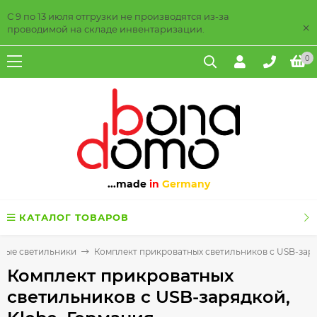
С 9 по 13 июля отгрузки не производятся из-за
×
проводимой на складе инвентаризации.
0
...made
in
Germany
КАТАЛОГ ТОВАРОВ
ные светильники
Комплект прикроватных светильников с USB-заря
Комплект прикроватных
светильников с USB-зарядкой,