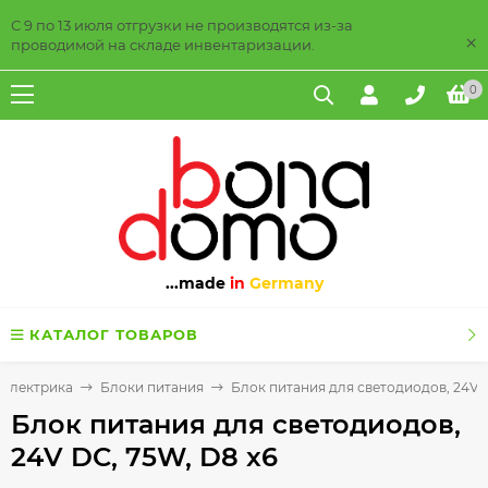
С 9 по 13 июля отгрузки не производятся из-за
×
проводимой на складе инвентаризации.
0
...made
in
Germany
КАТАЛОГ ТОВАРОВ
 электрика
Блоки питания
Блок питания для светодиодов, 24V D
Блок питания для светодиодов,
24V DC, 75W, D8 x6