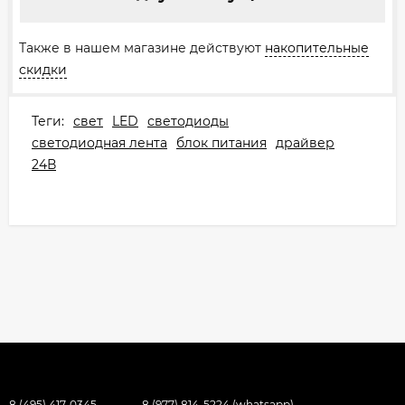
Также в нашем магазине действуют
накопительные
скидки
Теги:
свет
LED
светодиоды
светодиодная лента
блок питания
драйвер
24В
8 (495) 417-0345
8 (977) 814-5224 (whatsapp)