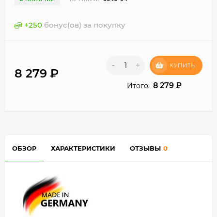
+
250
бонус(ов) за покупку
-
+
КУПИТЬ
8 279
₽
8 279
₽
Итого:
ОБЗОР
ХАРАКТЕРИСТИКИ
ОТЗЫВЫ
0