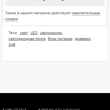
Также в нашем магазине действуют
накопительные
скидки
Теги:
свет
LED
светодиоды
светодиодная лента
блок питания
драйвер
24В
8 (495) 417-0345
8 (977) 814-5224 (whatsapp)