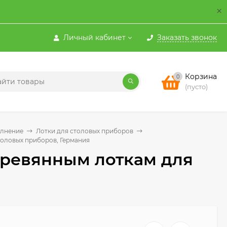
×
Личный кабинет
Заказать звонок
Корзина
0
(пусто)
олнение
Лотки для столовых приборов
столовых приборов, Германия
 деревянным лоткам для