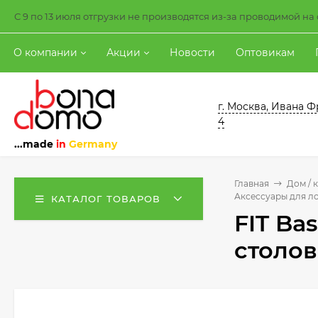
С 9 по 13 июля отгрузки не производятся из-за проводимой н
О компании
Акции
Новости
Оптовикам
г. Москва, Ивана Ф
4
...made
in
Germany
Главная
Дом / 
Аксессуары для ло
КАТАЛОГ ТОВАРОВ
FIT Ba
столов