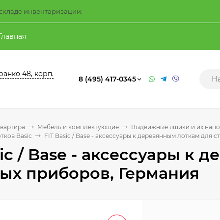
а складе инвентаризации.
Главная
ранко 48, корп.
8 (495) 417-0345
квартира
Мебель и комплектующие
Выдвижные ящики и их нап
тков Basic
FIT Basic / Base - аксессуары к деревянным лоткам для 
sic / Base - аксессуары к
ых приборов, Германия