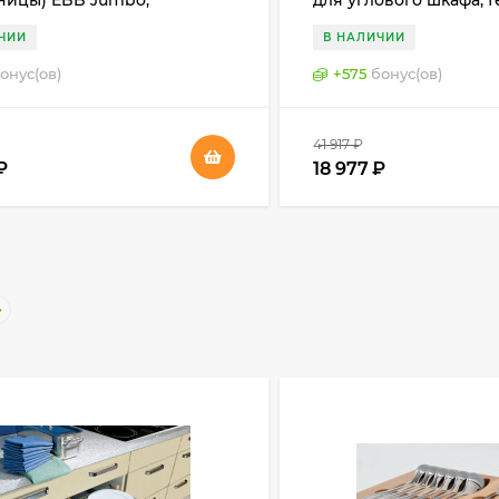
ницы) EBB Jumbo,
для углового шкафа, 
ия
ЧИИ
В НАЛИЧИИ
онус(ов)
+
575
бонус(ов)
41 917
₽
₽
18 977
₽