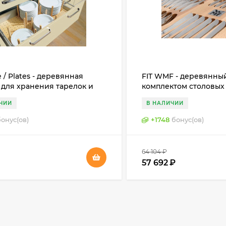
e / Plates - деревянная
FIT WMF - деревянный
 для хранения тарелок и
комплектом столовых
ь, Германия
WMF, Германия
ЧИИ
В НАЛИЧИИ
бонус(ов)
+
1748
бонус(ов)
64 104
₽
₽
57 692
₽