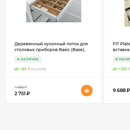
Деревянный кухонный лоток для
FIT Plat
столовых приборов Basic (Base),
вставка
Германия
кастрюл
В НАЛИЧИИ
В НАЛИ
+
83
бонус(ов)
+
293
4 695
₽
9 688
2 751
₽