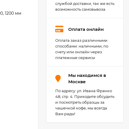
службой доставки, так же есть
возможность самовывоза
0, 1200 мм
Оплата онлайн
Оплата заказ различными
Agoform Separado -
универсальный
способами: наличными, по
лоток для столовых
счету или онлайн через
2 284
₽
приборов, Германия
платежные сервисы
1 149
₽
Мы находимся в
Москве
Agoform TopSoft -
противоскользящие
коврики для
По адресу: ул. Ивана Франко
148
₽
выдвижных ящиков,
48, стр. 4. Приходите обсудить
Германия
142
₽
и посмотреть образцы за
чашечкой кофе, мы всегда
Вам рады!
Светильник Elektra
LD 2005 AF, Германия