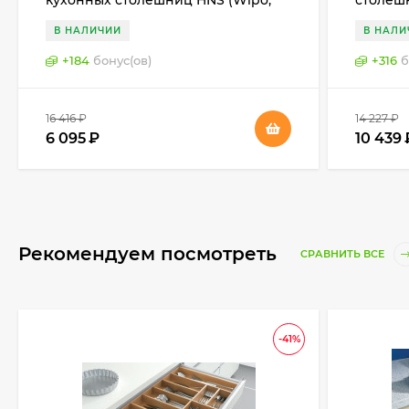
кухонных столешниц HNS (Wipo,
столеш
Германия)
Герман
В НАЛИЧИИ
В НАЛИ
+
184
бонус(ов)
+
316
б
16 416
₽
14 227
₽
6 095
₽
10 439
Рекомендуем посмотреть
СРАВНИТЬ ВСЕ
-41%