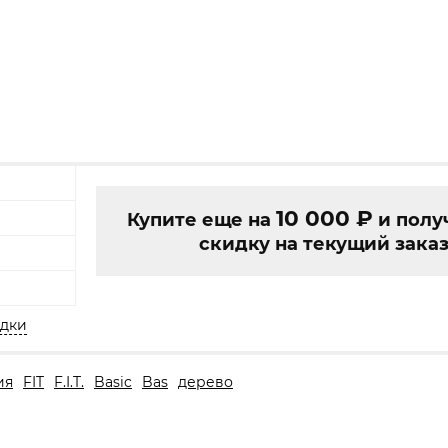
10 000
₽
Купите еще на
и полу
скидку на текущий заказ
идки
ия
FIT
F.I.T.
Basic
Bas
дерево